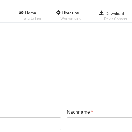
Home
Über uns
Download
Starte hier
Wer wir sind
Revit Content
Nachname
*