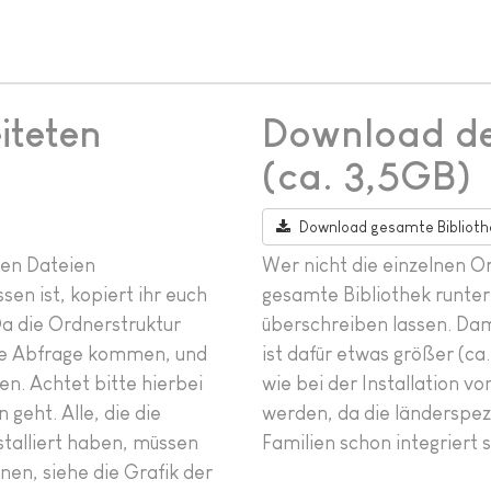
iteten
Download de
(ca. 3,5GB)
Download gesamte Biblioth
ten Dateien
Wer nicht die einzelnen Or
n ist, kopiert ihr euch
gesamte Bibliothek runter
Da die Ordnerstruktur
überschreiben lassen. Dami
nde Abfrage kommen, und
ist dafür etwas größer (ca
n. Achtet bitte hierbei
wie bei der Installation v
 geht. Alle, die die
werden, da die länderspez
stalliert haben, müssen
Familien schon integriert s
n, siehe die Grafik der