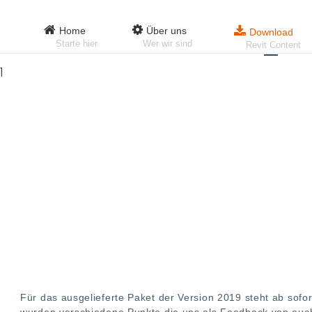
Home
Über uns
Download
Starte hier
Wer wir sind
Revit Content
1
Für das ausgelieferte Paket der Version 2019 steht ab sofo
wurden verschiedene Punkte die uns als Feedback von euch 